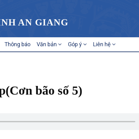
ỈNH AN GIANG
Thông báo
Văn bản
Góp ý
Liên hệ
́p(Cơn bão số 5)