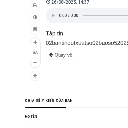
26/08/2025, 14:37
Tập tin
02bantindotxuatso02baoso5202
aA
Quay về
CHIA SẺ Ý KIẾN CỦA BẠN
HỌ TÊN