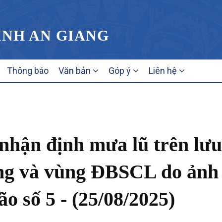
ỈNH AN GIANG
Thông báo
Văn bản
Góp ý
Liên hệ
t nhận định mưa lũ trên lưu
g và vùng ĐBSCL do ảnh
̃o số 5 - (25/08/2025)