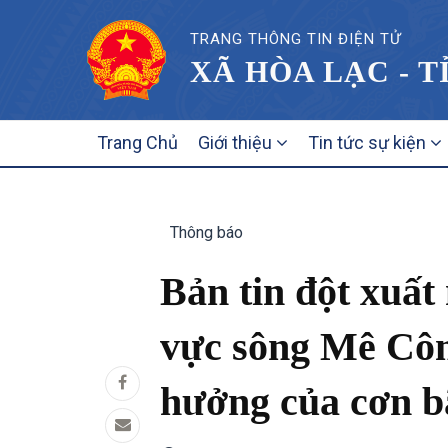
TRANG THÔNG TIN ĐIỆN TỬ
XÃ HÒA LẠC - T
MAIN
Trang Chủ
Giới thiệu
Tin tức sự kiện
NAVIGATION
Thông báo
Bản tin đột xuấ
vực sông Mê Côn
hưởng của cơn ba