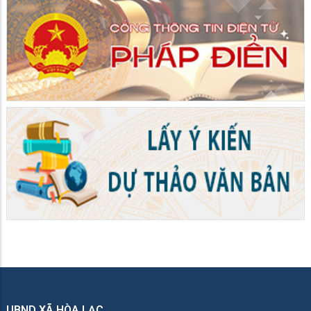
UBND XÃ HÒA LẠC