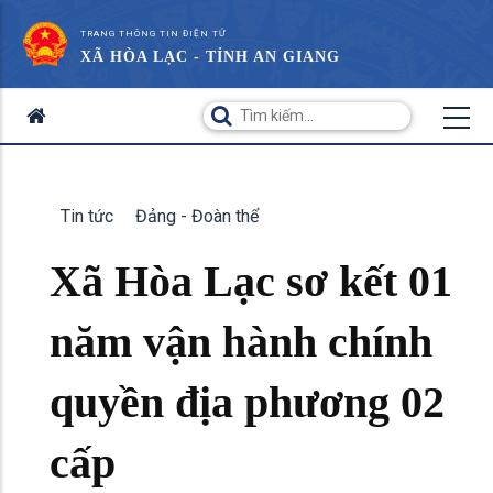
TRANG THÔNG TIN ĐIỆN TỬ
XÃ HÒA LẠC - TỈNH AN GIANG
Tin tức
Đảng - Đoàn thể
Xã Hòa Lạc sơ kết 01
năm vận hành chính
quyền địa phương 02
cấp