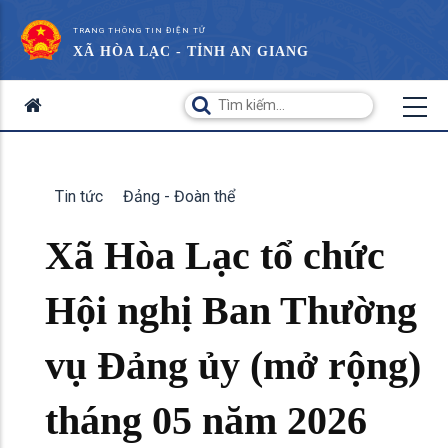
TRANG THÔNG TIN ĐIỆN TỬ
XÃ HÒA LẠC - TỈNH AN GIANG
Tin tức
Đảng - Đoàn thể
Xã Hòa Lạc tổ chức
Hội nghị Ban Thường
vụ Đảng ủy (mở rộng)
tháng 05 năm 2026