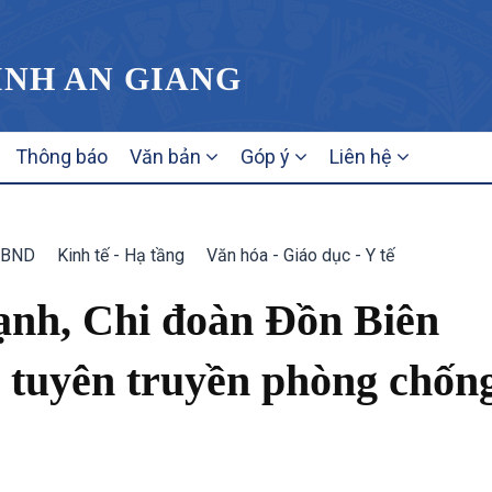
ỈNH AN GIANG
Thông báo
Văn bản
Góp ý
Liên hệ
UBND
Kinh tế - Hạ tầng
Văn hóa - Giáo dục - Y tế
nh, Chi đoàn Đồn Biên
tuyên truyền phòng chốn