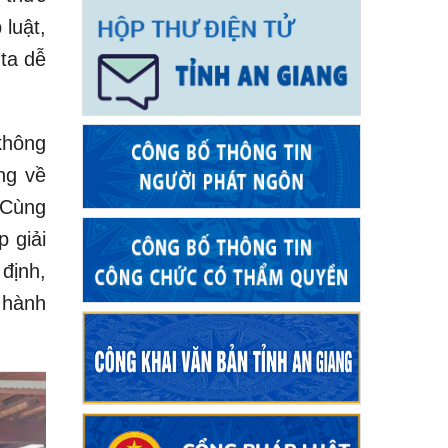
luật,
 ta dễ
 không
ng về
 Cùng
p giải
định,
 hành