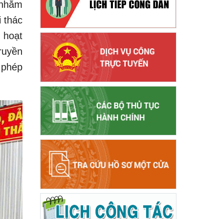
 nhằm
 thác
 hoạt
truyền
 phép