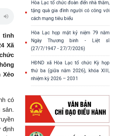
Hòa Lạc tổ chức đoàn đến nhà thăm,
tặng quà gia đình người có công với
cách mạng tiêu biểu
Hòa Lạc họp mặt kỷ niệm 79 năm
 tình
Ngày Thương binh - Liệt sĩ
24 Xã
(27/7/1947 - 27/7/2026)
chức
HĐND xã Hòa Lạc tổ chức Kỳ họp
không
thứ ba (giữa năm 2026), khóa XIII,
n Xẻo
nhiệm kỳ 2026 – 2031
nh có
 sản.
ruyền
 định