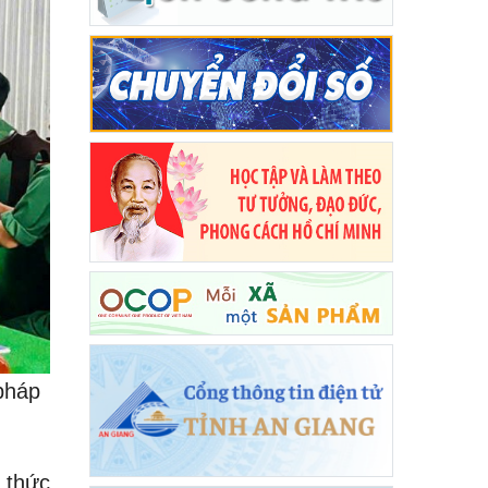
pháp
 thức