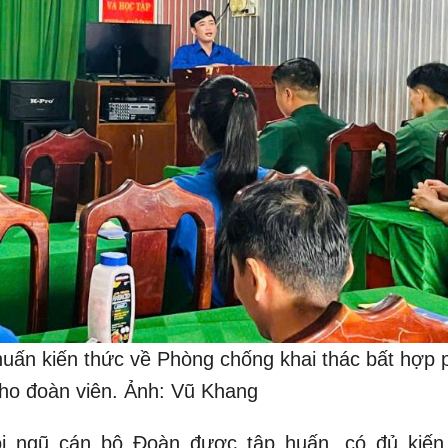
huấn kiến thức về Phòng chống khai thác bất hợp 
ho đoàn viên. Ảnh: Vũ Khang
ội ngũ cán bộ Đoàn được tập huấn, có đủ kiến