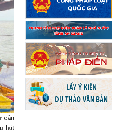
ư dân
u hút