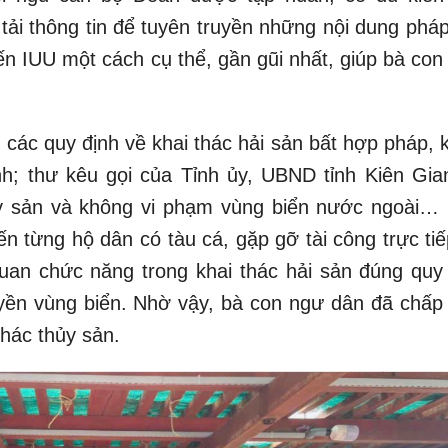
ải thông tin để tuyên truyền những nội dung pháp 
ến IUU một cách cụ thể, gần gũi nhất, giúp bà con
n các quy định về khai thác hải sản bất hợp pháp,
nh; thư kêu gọi của Tỉnh ủy, UBND tỉnh Kiên Gia
hủy sản và không vi phạm vùng biển nước ngoài…
n từng hộ dân có tàu cá, gặp gỡ tài công trực tiế
uan chức năng trong khai thác hải sản đúng quy 
uyền vùng biển. Nhờ vậy, bà con ngư dân đã chấp
thác thủy sản.