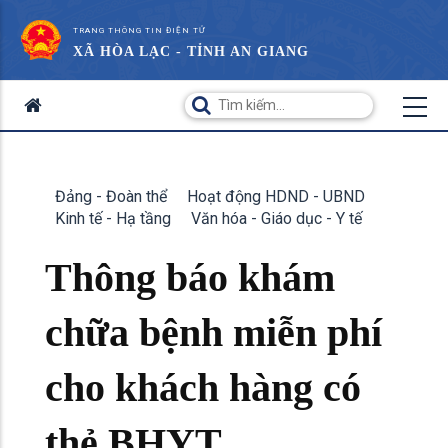
TRANG THÔNG TIN ĐIỆN TỬ
XÃ HÒA LẠC - TỈNH AN GIANG
Đảng - Đoàn thể
Hoạt động HDND - UBND
Kinh tế - Hạ tầng
Văn hóa - Giáo dục - Y tế
Thông báo khám
chữa bệnh miễn phí
cho khách hàng có
thẻ BHYT