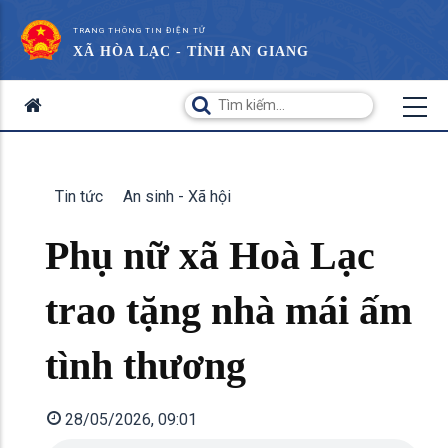
TRANG THÔNG TIN ĐIỆN TỬ
XÃ HÒA LẠC - TỈNH AN GIANG
Tin tức
An sinh - Xã hội
Phụ nữ xã Hoà Lạc
trao tặng nhà mái ấm
tình thương
28/05/2026, 09:01