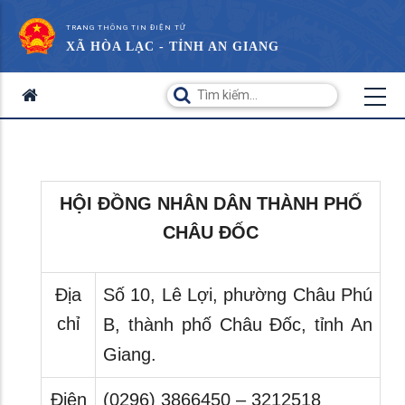
TRANG THÔNG TIN ĐIỆN TỬ
XÃ HÒA LẠC - TỈNH AN GIANG
HỘI ĐỒNG NHÂN DÂN THÀNH PHỐ
CHÂU ĐỐC
Địa
Số 10, Lê Lợi, phường Châu Phú
chỉ
B, thành phố Châu Đốc, tỉnh An
Giang.
Điện
(0296) 3866450 – 3212518