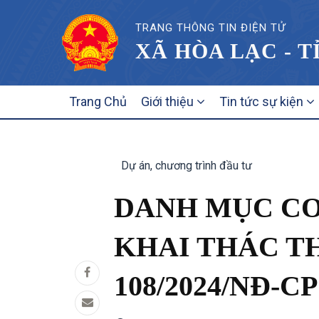
TRANG THÔNG TIN ĐIỆN TỬ
XÃ HÒA LẠC - T
MAIN
Trang Chủ
Giới thiệu
Tin tức sự kiện
NAVIGATION
Dự án, chương trình đầu tư
DANH MỤC CƠ 
KHAI THÁC T
108/2024/NĐ-CP