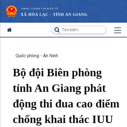
TRANG THÔNG TIN ĐIỆN TỬ
XÃ HÒA LẠC - TỈNH AN GIANG
Quốc phòng - An Ninh
Bộ đội Biên phòng
tỉnh An Giang phát
động thi đua cao điểm
chống khai thác IUU