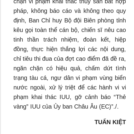
chặn vi phạm khai thác thủy sản bất hợp
pháp, không báo cáo và không theo quy
định, Ban Chỉ huy Bộ đội Biên phòng tỉnh
kêu gọi toàn thể cán bộ, chiến sĩ nêu cao
tinh thần trách nhiệm, đoàn kết, hiệp
đồng, thực hiện thắng lợi các nội dung,
chỉ tiêu thi đua của đợt cao điểm đã đề ra,
ngăn chặn có hiệu quả, chấm dứt tình
trạng tàu cá, ngư dân vi phạm vùng biển
nước ngoài, xử lý triệt để các hành vi vi
phạm khai thác IUU, gỡ cảnh báo “Thẻ
vàng” IUU của Ủy ban Châu Âu (EC)”./.
TUẤN KIỆT