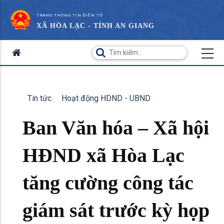
TRANG THÔNG TIN ĐIỆN TỬ
XÃ HÒA LẠC - TỈNH AN GIANG
Tin tức
Hoạt động HDND - UBND
Ban Văn hóa – Xã hội
HĐND xã Hòa Lạc
tăng cường công tác
giám sát trước kỳ họp