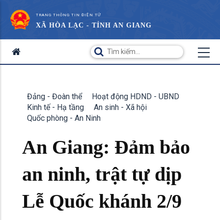
TRANG THÔNG TIN ĐIỆN TỬ
XÃ HÒA LẠC - TỈNH AN GIANG
Đảng - Đoàn thể
Hoạt động HDND - UBND
Kinh tế - Hạ tầng
An sinh - Xã hội
Quốc phòng - An Ninh
An Giang: Đảm bảo
an ninh, trật tự dịp
Lễ Quốc khánh 2/9